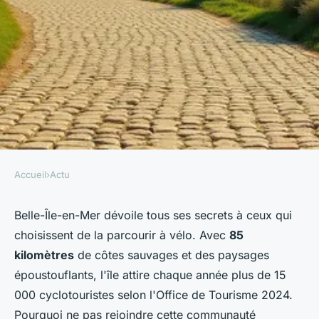
Accueil
›
Actu
ACTU
Louez un vélo à belle-Île et
Belle-Île-en-Mer dévoile tous ses secrets à ceux qui
choisissent de la parcourir à vélo. Avec
85
partez à l'aventure !
kilomètres
de côtes sauvages et des paysages
époustouflants, l'île attire chaque année plus de 15
Paul
•
26 février 2026
•
7 min de lecture
000 cyclotouristes selon l'Office de Tourisme 2024.
Pourquoi ne pas rejoindre cette communauté