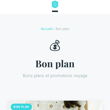
Accueil
› Bon plan
💰
Bon plan
Bons plans et promotions voyage
BON PLAN