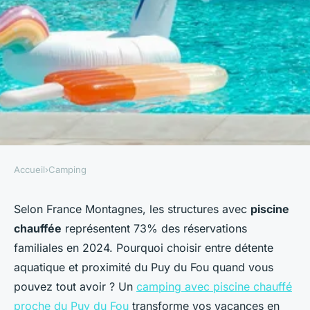
Accueil
›
Camping
CAMPING
Camping piscine au bois du cé
Selon France Montagnes, les structures avec
piscine
chauffée
représentent 73% des réservations
: un séjour familial près du
familiales en 2024. Pourquoi choisir entre détente
Puy du Fou
aquatique et proximité du Puy du Fou quand vous
pouvez tout avoir ? Un
camping avec piscine chauffé
Paul
•
5 février 2026
•
7 min de lecture
proche du Puy du Fou
transforme vos vacances en