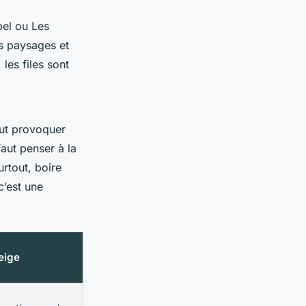
el ou Les
es paysages et
les files sont
eut provoquer
faut penser à la
urtout, boire
c’est une
eige