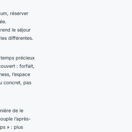
ium, réserver
iée.
rend le séjour
ies différentes.
n temps précieux
ouvert : forfait,
ness, l’espace
du concret, pas
nière de le
souple l’après-
ps » : plus