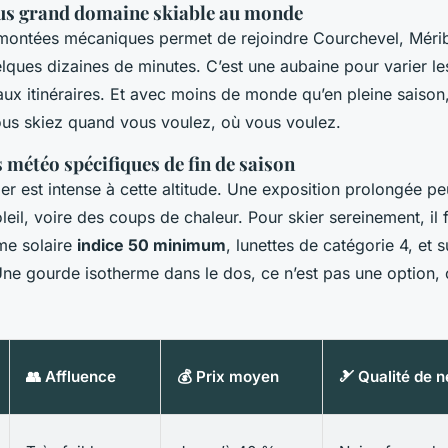
lus grand domaine skiable au monde
montées mécaniques permet de rejoindre Courchevel, Mérib
lques dizaines de minutes. C’est une aubaine pour varier l
ux itinéraires. Et avec moins de monde qu’en pleine saison, 
vous skiez quand vous voulez, où vous voulez.
 météo spécifiques de fin de saison
nier est intense à cette altitude. Une exposition prolongée p
eil, voire des coups de chaleur. Pour skier sereinement, il 
ème solaire
indice 50 minimum
, lunettes de catégorie 4, et s
Une gourde isotherme dans le dos, ce n’est pas une option, 
👥 Affluence
💰 Prix moyen
🎿 Qualité de n