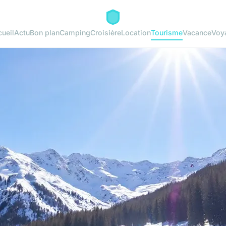
ueil
Actu
Bon plan
Camping
Croisière
Location
Tourisme
Vacance
Voy