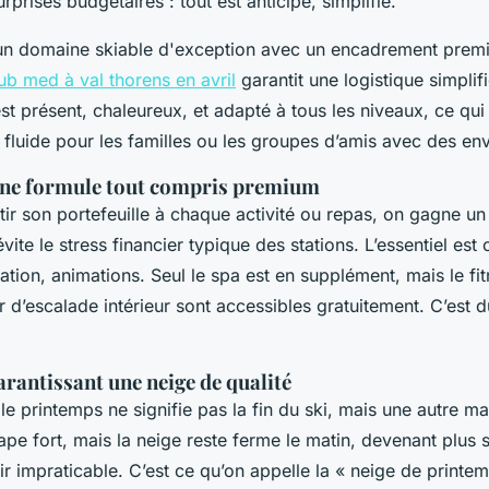
rprises budgétaires : tout est anticipé, simplifié.
'un domaine skiable d'exception avec un encadrement prem
ub med à val thorens en avril
garantit une logistique simplif
t présent, chaleureux, et adapté à tous les niveaux, ce qui 
 fluide pour les familles ou les groupes d’amis avec des env
une formule tout compris premium
tir son portefeuille à chaque activité ou repas, on gagne u
évite le stress financier typique des stations. L’essentiel est c
ration, animations. Seul le spa est en supplément, mais le fit
r d’escalade intérieur sont accessibles gratuitement. C’est 
arantissant une neige de qualité
, le printemps ne signifie pas la fin du ski, mais une autre ma
 tape fort, mais la neige reste ferme le matin, devenant plus 
r impraticable. C’est ce qu’on appelle la « neige de printem