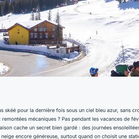
pade au ski au Club
 skéé pour la dernière fois sous un ciel bleu azur, sans cr
x remontées mécaniques ? Pas pendant les vacances de févr
avril
 saison cache un secret bien gardé : des journées ensoleillé
neige encore généreuse, surtout quand on choisit une statio