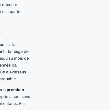
la douceur
ne escapade
?
ue sur la
ant : la neige de
jusqu’au mois de
année ici.
tué au-dessus
marquable.
pris premium
ompris alcoolisées
t enfants. Fini