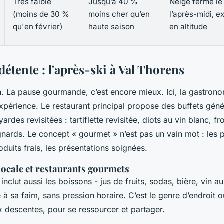
Très faible
Jusqu’à 40 %
Neige ferme le
(moins de 30 %
moins cher qu’en
l’après-midi, e
qu'en février)
haute saison
en altitude
détente : l'après-ski à Val Thorens
en. La pause gourmande, c’est encore mieux. Ici, la gastronom
expérience. Le restaurant principal propose des buffets gén
ardes revisitées : tartiflette revisitée, diots au vin blanc, f
nards. Le concept « gourmet » n’est pas un vain mot : les p
roduits frais, les présentations soignées.
ocale et restaurants gourmets
inclut aussi les boissons - jus de fruits, sodas, bière, vin a
à sa faim, sans pression horaire. C’est le genre d’endroit où
x descentes, pour se ressourcer et partager.