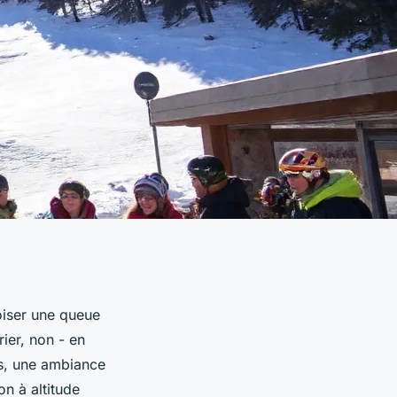
oiser une queue
ier, non - en
es, une ambiance
n à altitude