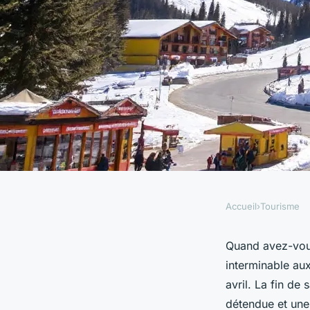
Accueil
›
Tourisme
TOURISME
Réservez votre esca
Quand avez-vous
interminable au
Med Val Thorens en 
avril. La fin de
détendue et une 