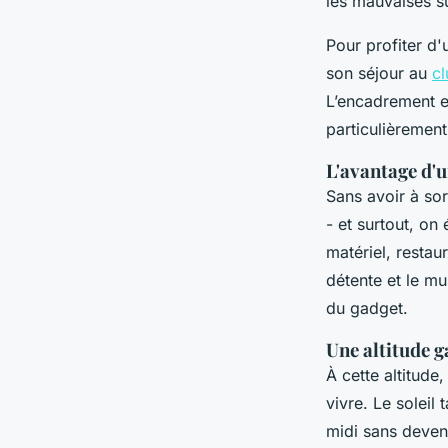
les mauvaises su
Pour profiter d
son séjour au
cl
L’encadrement es
particulièrement
L'avantage d'
Sans avoir à sor
- et surtout, on 
matériel, restau
détente et le mu
du gadget.
Une altitude g
À cette altitude
vivre. Le soleil
midi sans deveni