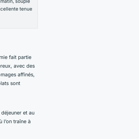
 matin, souple
xcellente tenue
ie fait partie
éreux, avec des
romages affinés,
lats sont
u déjeuner et au
 l’on traîne à