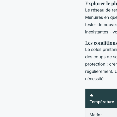
Explorer le p
Le réseau de re
Menuires en que
tester de nouvea
inexistantes - 
Les conditions
Le soleil printa
des coups de sol
protection : cr
régulièrement. 
nécessité.
🔥
Température
Matin :