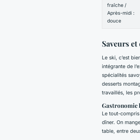
fraîche /
Après-midi :
douce
Saveurs et 
Le ski, c’est bi
intégrante de l’
spécialités savoy
desserts montag
travaillés, les p
Gastronomie l
Le tout-compris 
dîner. On mange 
table, entre deu