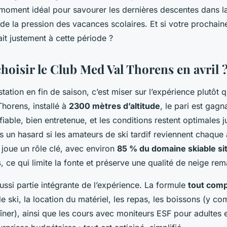
e moment idéal pour savourer les dernières descentes dans 
n de la pression des vacances scolaires. Et si votre prochai
ait justement à cette période ?
hoisir le Club Med Val Thorens en avril 
tation en fin de saison, c’est miser sur l’expérience plutôt q
Thorens, installé à
2300 mètres d’altitude
, le pari est gagn
fiable, bien entretenue, et les conditions restent optimales 
s un hasard si les amateurs de ski tardif reviennent chaque 
e joue un rôle clé, avec environ
85 % du domaine skiable si
s
, ce qui limite la fonte et préserve une qualité de neige re
aussi partie intégrante de l’expérience. La formule
tout com
 de ski, la location du matériel, les repas, les boissons (y c
îner), ainsi que les cours avec moniteurs ESF pour adultes e