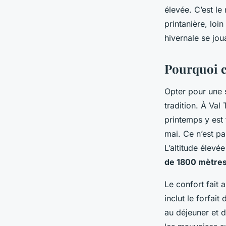
élevée. C’est l
Éléanore
•
24/04/2026 17:38
•
11 min de lecture
printanière, loi
hivernale se jou
Pourquoi c
Opter pour une s
tradition. À Val 
printemps y est 
mai. Ce n’est pa
L’altitude élevé
de 1800 mètre
Le confort fait 
inclut le forfait
au déjeuner et d