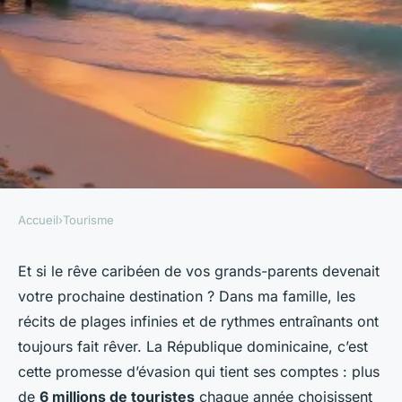
Accueil
›
Tourisme
TOURISME
Top 10 expériences
Et si le rêve caribéen de vos grands-parents devenait
votre prochaine destination ? Dans ma famille, les
incontournables en
récits de plages infinies et de rythmes entraînants ont
République Dominicaine
toujours fait rêver. La République dominicaine, c’est
cette promesse d’évasion qui tient ses comptes : plus
Éléanore
•
27/04/2026 14:58
•
11 min de lecture
de
6 millions de touristes
chaque année choisissent