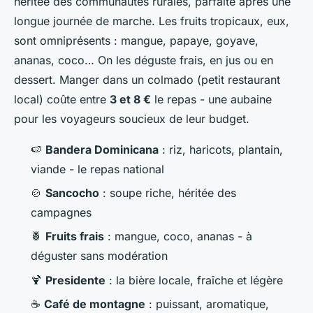
héritée des communautés rurales, parfaite après une
longue journée de marche. Les fruits tropicaux, eux,
sont omniprésents : mangue, papaye, goyave,
ananas, coco… On les déguste frais, en jus ou en
dessert. Manger dans un
colmado
(petit restaurant
local) coûte entre
3 et 8 €
le repas - une aubaine
pour les voyageurs soucieux de leur budget.
🍉
Bandera Dominicana
: riz, haricots, plantain,
viande - le repas national
🍲
Sancocho
: soupe riche, héritée des
campagnes
🍍
Fruits frais
: mangue, coco, ananas - à
déguster sans modération
🍹
Presidente
: la bière locale, fraîche et légère
☕
Café de montagne
: puissant, aromatique,